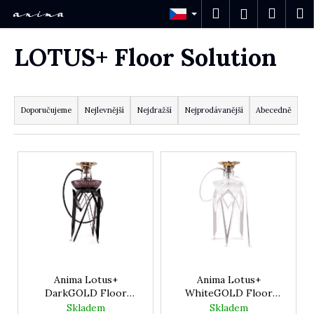
Košík
Přejít na obsah
Hledat
Nákup
M
Přihlášení
Zpět
Zpět
LOTUS+ Floor Solution
C
o
Řazení produktů
p
o
Doporučujeme
Nejlevnější
Nejdražší
Nejprodávanější
Abecedně
t
ř
e
Výpis produktů
b
u
j
e
t
e
n
a
j
Anima Lotus+
Anima Lotus+
í
DarkGOLD Floor
WhiteGOLD Floor
t
Solution
Solution
Skladem
Skladem
?