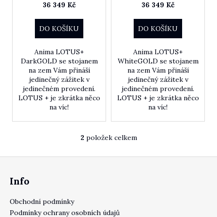
36 349 Kč
36 349 Kč
DO KOŠÍKU
DO KOŠÍKU
HLEDAT
Anima LOTUS+
Anima LOTUS+
DarkGOLD se stojanem
WhiteGOLD se stojanem
na zem Vám přináší
na zem Vám přináší
jedinečný zážitek v
jedinečný zážitek v
D
jedinečném provedení.
jedinečném provedení.
o
LOTUS + je zkrátka něco
LOTUS + je zkrátka něco
p
na víc!
na víc!
o
r
u
2
položek celkem
Ovládací prvky výpis
č
u
Zápatí
j
Info
e
m
e
Obchodní podmínky
Podmínky ochrany osobních údajů