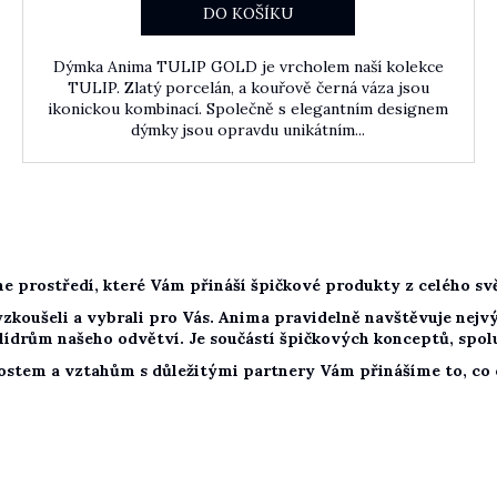
DO KOŠÍKU
Dýmka Anima TULIP GOLD je vrcholem naší kolekce
TULIP. Zlatý porcelán, a kouřově černá váza jsou
ikonickou kombinací. Společně s elegantním designem
dýmky jsou opravdu unikátním...
e prostředí, které Vám přináší špičkové produkty z celého s
 vyzkoušeli a vybrali pro Vás. Anima pravidelně navštěvuje ne
ídrům našeho odvětví. Je součástí špičkových konceptů, spolu
stem a vztahům s důležitými partnery Vám přinášíme to, co o