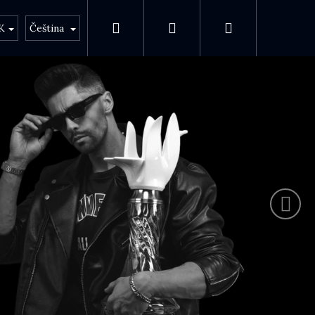
Hledat
Přihlášení
Nákupní koš
bci
O Anima
K
Čeština
Následujíc