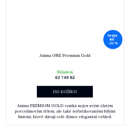
79 319
KČ
–20 %
Anima ONE Premium Gold
Skladem
62 749 Kč
DO KOŠÍKU
Anima PREMIUM GOLD vyniká nejen svým zlatým
porcelánovým tělem, ale také sofistikovanými bílými
liniemi, které dávají celé dýmce elegantní vzhled.