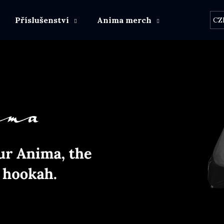
Příslušenství
Anima merch
Další výro
CZ
Co potřebujete najít?
HLEDAT
Doporučujeme