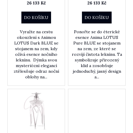
26 133 Kč
26 133 Kč
DO KOŠÍKU
DO KOŠÍKU
HLEDAT
Vyražte na cestu
Ponořte se do éterické
okouzlení s Animou
esence Anima LOTUS
LOTUS Dark BLUE se
Pure BLUE se stojanem
stojanem na zem, kdy
na zem, ze které se
D
ožívá esence nočního
rozvíjí čistota leknínu. Ta
o
leknínu. Dýmka svou
symbolizuje přirozený
p
mysteriózní elegancí
klid a zosobňuje
o
ztělesňuje odraz noční
jednoduchý, jasný design
oblohy na...
a...
r
u
č
u
j
e
m
e