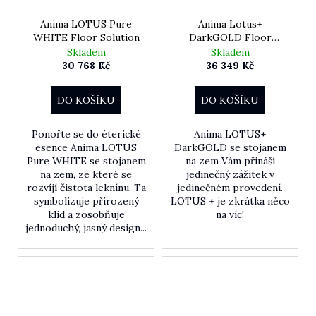
Anima LOTUS Pure
Anima Lotus+
WHITE Floor Solution
DarkGOLD Floor
Solution
Skladem
Skladem
30 768 Kč
36 349 Kč
DO KOŠÍKU
DO KOŠÍKU
Ponořte se do éterické
Anima LOTUS+
esence Anima LOTUS
DarkGOLD se stojanem
Pure WHITE se stojanem
na zem Vám přináší
na zem, ze které se
jedinečný zážitek v
rozvíjí čistota leknínu. Ta
jedinečném provedení.
symbolizuje přirozený
LOTUS + je zkrátka něco
klid a zosobňuje
na víc!
jednoduchý, jasný design...