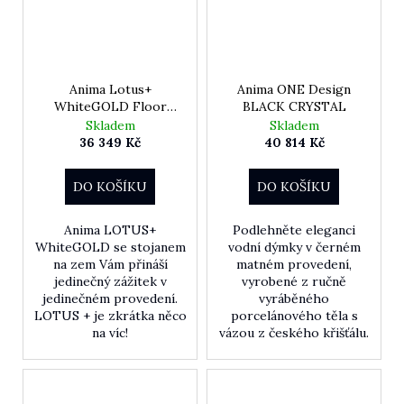
Anima Lotus+
Anima ONE Design
WhiteGOLD Floor
BLACK CRYSTAL
Solution
Skladem
Skladem
36 349 Kč
40 814 Kč
DO KOŠÍKU
DO KOŠÍKU
Anima LOTUS+
Podlehněte eleganci
WhiteGOLD se stojanem
vodní dýmky v černém
na zem Vám přináší
matném provedení,
jedinečný zážitek v
vyrobené z ručně
jedinečném provedení.
vyráběného
LOTUS + je zkrátka něco
porcelánového těla s
na víc!
vázou z českého křišťálu.