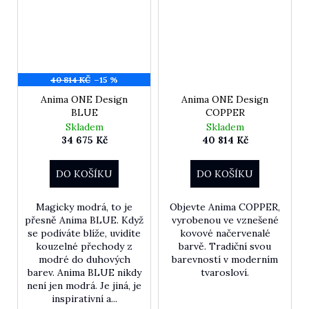
40 814 KČ
–15 %
Anima ONE Design
Anima ONE Design
BLUE
COPPER
Skladem
Skladem
34 675 Kč
40 814 Kč
DO KOŠÍKU
DO KOŠÍKU
Magicky modrá, to je
Objevte Anima COPPER,
přesně Anima BLUE. Když
vyrobenou ve vznešené
se podíváte blíže, uvidíte
kovové načervenalé
kouzelné přechody z
barvě. Tradiční svou
modré do duhových
barevností v moderním
barev. Anima BLUE nikdy
tvarosloví.
není jen modrá. Je jiná, je
inspirativní a...