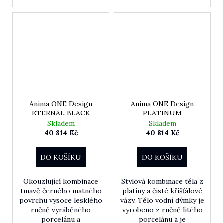
Anima ONE Design
Anima ONE Design
ETERNAL BLACK
PLATINUM
Skladem
Skladem
40 814 Kč
40 814 Kč
DO KOŠÍKU
DO KOŠÍKU
Okouzlující kombinace
Stylová kombinace těla z
tmavě černého matného
platiny a čisté křišťálové
povrchu vysoce lesklého
vázy. Tělo vodní dýmky je
ručně vyráběného
vyrobeno z ručně litého
porcelánu a
porcelánu a je