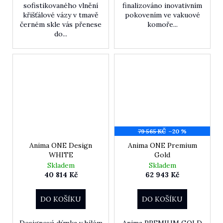
sofistikovaného vlnění
finalizováno inovativním
křišťálové vázy v tmavě
pokovením ve vakuové
černém skle vás přenese
komoře...
do...
79 565 KČ
–20 %
Anima ONE Design
Anima ONE Premium
WHITE
Gold
Skladem
Skladem
40 814 Kč
62 943 Kč
DO KOŠÍKU
DO KOŠÍKU
Designová dýmka v bílém
Anima PREMIUM GOLD