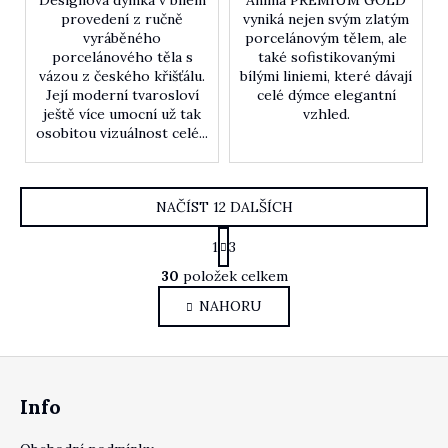
provedení z ručně
vyniká nejen svým zlatým
vyráběného
porcelánovým tělem, ale
porcelánového těla s
také sofistikovanými
vázou z českého křišťálu.
bílými liniemi, které dávají
Její moderní tvarosloví
celé dýmce elegantní
ještě více umocní už tak
vzhled.
osobitou vizuálnost celé...
NAČÍST 12 DALŠÍCH
Stránkování
1
3
Ovládací prvky výpis
30
položek celkem
NAHORU
Zápatí
Info