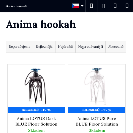
Košík
Přejít na obsah
Hledat
Nákup
M
Přihlášení
Zpět
Zpět
Anima hookah
C
o
Řazení produktů
p
o
Doporučujeme
Nejlevnější
Nejdražší
Nejprodávanější
Abecedně
t
ř
e
Výpis produktů
b
u
j
e
t
e
n
a
30 768 KČ
–15 %
30 768 KČ
–15 %
j
Anima LOTUS Dark
Anima LOTUS Pure
í
BLUE Floor Solution
BLUE Floor Solution
t
Skladem
Skladem
?