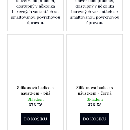
univerzální phunnel,
univerzální phunnel,
dostupný v několika
dostupný v několika
barevných variantách se
barevných variantách se
smaltovanou povrchovou
smaltovanou povrchovou
úpravou.
úpravou.
Silikonová hadice s
Silikonová hadice s
náustkem - bílá
náustkem - černá
Skladem
Skladem
376 Kč
376 Kč
DO KOŠÍKU
DO KOŠÍKU