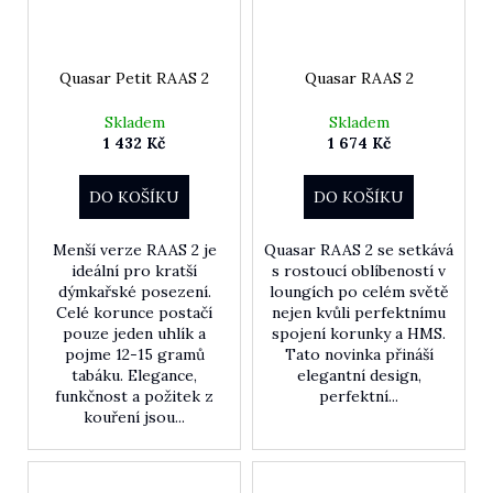
Quasar Petit RAAS 2
Quasar RAAS 2
Skladem
Skladem
1 432 Kč
1 674 Kč
DO KOŠÍKU
DO KOŠÍKU
Menší verze RAAS 2 je
Quasar RAAS 2 se setkává
ideální pro kratší
s rostoucí oblíbeností v
dýmkařské posezení.
loungích po celém světě
Celé korunce postačí
nejen kvůli perfektnímu
pouze jeden uhlík a
spojení korunky a HMS.
pojme 12-15 gramů
Tato novinka přináší
tabáku. Elegance,
elegantní design,
funkčnost a požitek z
perfektní...
kouření jsou...