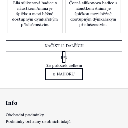
Bílá silikonová hadice s
Černá silikonová hadice s
náustkem Anima je
náustkem Anima je
špičkou mezi běžně
špičkou mezi běžně
dostupným dýmkařským
dostupným dýmkařským
příslušenstvím.
příslušenstvím.
NAČÍST 12 DALŠÍCH
Stránkování
1
3
Ovládací prvky výpis
25
položek celkem
NAHORU
Zápatí
Info
Obchodní podmínky
Podmínky ochrany osobních údajů