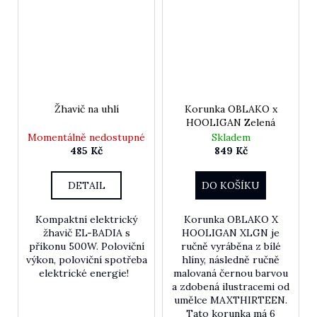
Žhavič na uhlí
Korunka OBLAKO x
HOOLIGAN Zelená
Momentálně nedostupné
Skladem
485 Kč
849 Kč
DETAIL
DO KOŠÍKU
Kompaktní elektrický
Korunka OBLAKO X
žhavič EL-BADIA s
HOOLIGAN XLGN je
příkonu 500W. Poloviční
ručně vyráběna z bílé
výkon, poloviční spotřeba
hlíny, následně ručně
elektrické energie!
malovaná černou barvou
a zdobená ilustracemi od
umělce MAXTHIRTEEN.
Tato korunka má 6