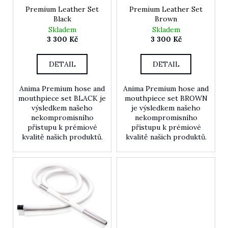
Premium Leather Set
Premium Leather Set
Black
Brown
Skladem
Skladem
3 300 Kč
3 300 Kč
HLEDAT
DETAIL
DETAIL
D
Anima Premium hose and
Anima Premium hose and
mouthpiece set BLACK je
mouthpiece set BROWN
o
výsledkem našeho
je výsledkem našeho
p
nekompromisního
nekompromisního
o
přístupu k prémiové
přístupu k prémiové
r
kvalitě našich produktů.
kvalitě našich produktů.
u
č
u
j
e
m
e