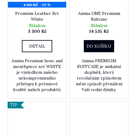
4 125 KČ
–20 %
Premium Leather Set
Anima ONE Premium
White
Suitcase
Skladem
Skladem
3 300 Kč
14 535 Kč
DETAIL
DO KOŠÍKU
Anima Premium hose and
Anima PREMIUM
mouthpiece set WHITE
SUITCASE je unikátní
je výsledkem našeho
doplněk, který
nekompromisního
revolučním způsobem
přístupu k prémiové
mění způsob přenášení
kvalitě našich produktů.
Vaší vodní dýmky.
TIP