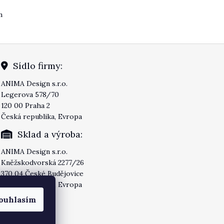
m
ací prvky výpisu
Sídlo firmy:
ANIMA Design s.r.o.
Legerova 578/70
120 00 Praha 2
Česká republika, Evropa
Sklad a výroba:
ANIMA Design s.r.o.
Kněžskodvorská 2277/26
370 04 České Budějovice
Česká republika, Evropa
ouhlasím