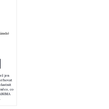
pánské
ež jen
avrhovat
lastnit
 něco, co
o ANIMA
.