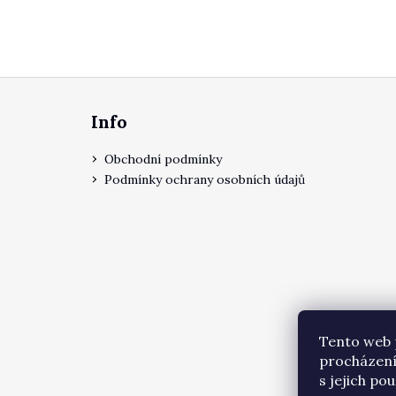
Zápatí
Info
Obchodní podmínky
Podmínky ochrany osobních údajů
Tento web 
procházení
s jejich po