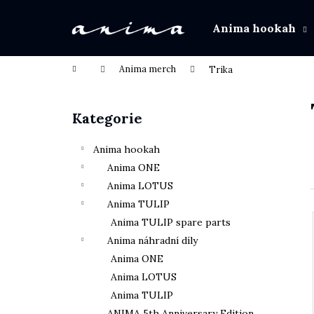
Košík
Přejít na obsah
Anima hookah
Zpět
Zpět
do
do
Domů
Anima merch
Trika
obchodu
obchodu
Postranní panel
Kategorie
Přeskočit kategorie
Anima hookah
Anima ONE
Anima LOTUS
Anima TULIP
Anima TULIP spare parts
Anima náhradní díly
Anima ONE
Anima LOTUS
Anima TULIP
ANIMA 5th Anniversary Edition