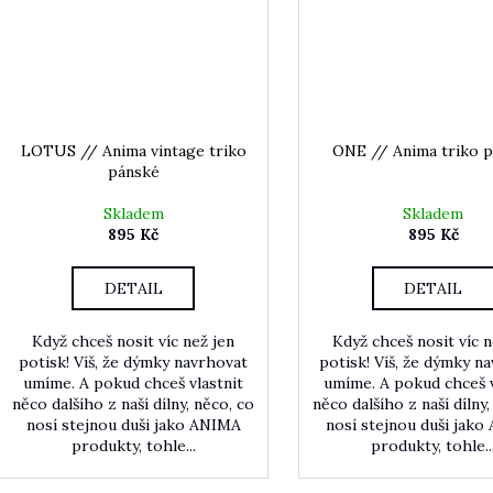
LOTUS // Anima vintage triko
ONE // Anima triko 
pánské
Skladem
Skladem
895 Kč
895 Kč
DETAIL
DETAIL
Když chceš nosit víc než jen
Když chceš nosit víc n
potisk! Víš, že dýmky navrhovat
potisk! Víš, že dýmky n
umíme. A pokud chceš vlastnit
umíme. A pokud chceš v
něco dalšího z naší dílny, něco, co
něco dalšího z naší dílny,
nosí stejnou duši jako ANIMA
nosí stejnou duši jak
produkty, tohle...
produkty, tohle..