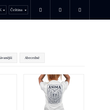
Hledat
Přihlášení
Nákupní koš
bci
O Anima
K
Čeština
ávanější
Abecedně