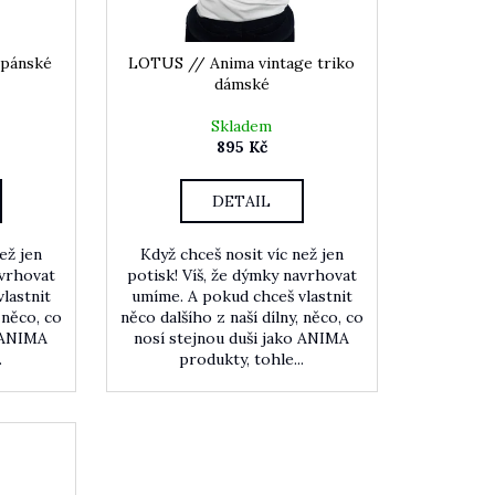
 pánské
LOTUS // Anima vintage triko
dámské
Skladem
895 Kč
DETAIL
ež jen
Když chceš nosit víc než jen
avrhovat
potisk! Víš, že dýmky navrhovat
lastnit
umíme. A pokud chceš vlastnit
 něco, co
něco dalšího z naší dílny, něco, co
o ANIMA
nosí stejnou duši jako ANIMA
.
produkty, tohle...