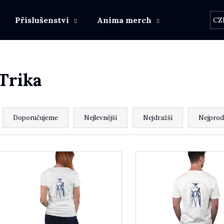
Příslušenství
Anima merch
Další výro
CZ
Co potřebujete najít?
Trika
HLEDAT
Řazení produktů
Doporučujeme
Nejlevnější
Nejdražší
Nejprod
Doporučujeme
Výpis produktů