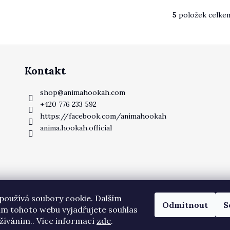
5
položek celke
Ovlád
Kontakt
shop
@
animahookah.com
+420 776 233 592
https://facebook.com/animahookah
anima.hookah.official
používá soubory cookie. Dalším
Odmítnout
S
m tohoto webu vyjadřujete souhlas
užíváním.. Více informací
zde
.