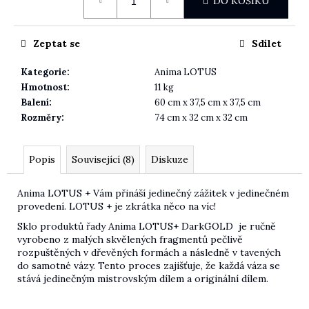
DO KOŠÍKU
Zeptat se
Sdílet
Kategorie
:
Anima LOTUS
Hmotnost
:
11 kg
Balení
:
60 cm x 37,5 cm x 37,5 cm
Rozměry
:
74 cm x 32 cm x 32 cm
Popis
Související (8)
Diskuze
Anima LOTUS + Vám přináší jedinečný zážitek v jedinečném
provedení. LOTUS + je zkrátka něco na víc!
Sklo produktů řady Anima LOTUS+ DarkGOLD je ručně
vyrobeno z malých skvělených fragmentů pečlivě
rozpuštěných v dřevěných formách a následně v tavených
do samotné vázy. Tento proces zajišťuje, že každá váza se
stává jedinečným mistrovským dílem a originální dílem.