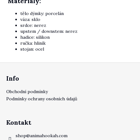
Materiály:
tělo dýmky:
porcelán
váza:
sklo
srdce:
nerez
upstem / downstem:
nerez
hadice:
silikon
ručka:
hliník
stojan:
ocel
Zápatí
Info
Obchodní podmínky
Podmínky ochrany osobních údajů
Kontakt
shop
@
animahookah.com