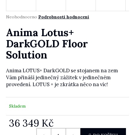
Průměrné hodnocení produktu je 0,0 z 5 hvězdiček.
Neohodnoceno
Podrobnosti hodnocení
HLEDAT
Anima Lotus+
DarkGOLD Floor
Solution
D
o
p
Anima LOTUS+ DarkGOLD se stojanem na zem
o
Vám přináší jedinečný zážitek v jedinečném
r
provedení. LOTUS + je zkrátka něco na víc!
u
č
u
j
Skladem
e
m
36 349 Kč
e
Měrná cena: