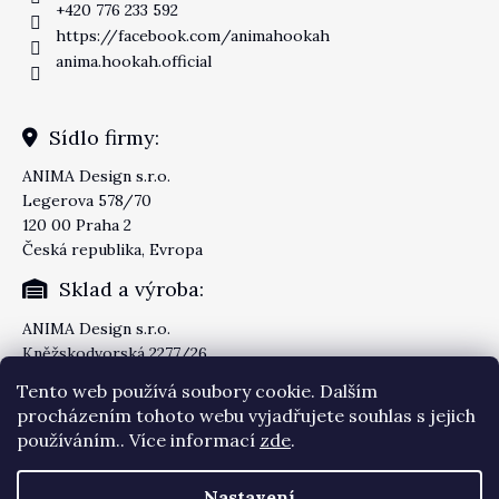
+420 776 233 592
https://facebook.com/animahookah
anima.hookah.official
Sídlo firmy:
ANIMA Design s.r.o.
Legerova 578/70
120 00 Praha 2
Česká republika, Evropa
Sklad a výroba:
ANIMA Design s.r.o.
Kněžskodvorská 2277/26
370 04 České Budějovice
Tento web používá soubory cookie. Dalším
Česká republika, Evropa
procházením tohoto webu vyjadřujete souhlas s jejich
používáním.. Více informací
zde
.
Nastavení