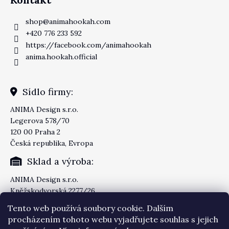
shop
@
animahookah.com
+420 776 233 592
https://facebook.com/animahookah
anima.hookah.official
Sídlo firmy:
ANIMA Design s.r.o.
Legerova 578/70
120 00 Praha 2
Česká republika, Evropa
Sklad a výroba:
ANIMA Design s.r.o.
Kněžskodvorská 2277/26
370 04 České Budějovice
Tento web používá soubory cookie. Dalším
Česká republika, Evropa
procházením tohoto webu vyjadřujete souhlas s jejich