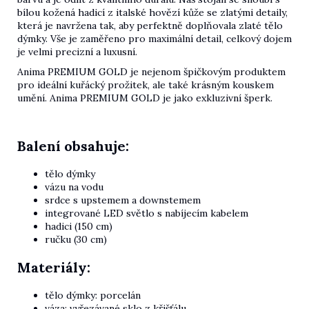
bílou kožená hadicí z italské hovězí kůže se zlatými detaily,
která je navržena tak, aby perfektně doplňovala zlaté tělo
dýmky. Vše je zaměřeno pro maximální detail, celkový dojem
je velmi precizní a luxusní.
Anima PREMIUM GOLD je nejenom špičkovým produktem
pro ideální kuřácký prožitek, ale také krásným kouskem
umění. Anima PREMIUM GOLD je jako exkluzivní šperk.
Balení obsahuje:
tělo dýmky
vázu na vodu
srdce s upstemem a downstemem
integrované LED světlo s nabíjecím kabelem
hadici (150 cm)
ručku (30 cm)
Materiály:
tělo dýmky:
porcelán
váza:
vyřezávané sklo z křišťálu