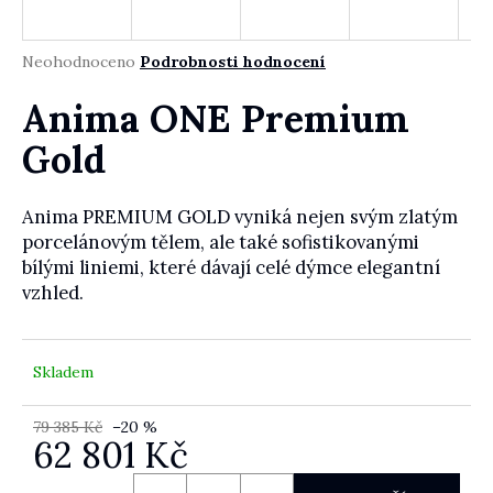
Průměrné hodnocení produktu je 0,0 z 5 hvězdiček.
Neohodnoceno
Podrobnosti hodnocení
HLEDAT
Anima ONE Premium
Gold
D
Anima PREMIUM GOLD vyniká nejen svým zlatým
o
p
porcelánovým tělem, ale také sofistikovanými
o
bílými liniemi, které dávají celé dýmce elegantní
r
vzhled.
u
č
u
Skladem
j
e
79 385 Kč
–20 %
m
62 801 Kč
e
Měrná cena: