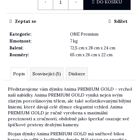
DO KOŠÍKU
Zeptat se
Sdílet
Kategorie
:
ONE Premium
Hmotnost
:
7 kg
Balení
:
72,5 cm x 28 cm x 24 cm
Rozměry
:
65 cm x 26 cm x 22 cm
Popis
Související (5)
Diskuze
Představujeme vám dýmku Anima PREMIUM GOLD - vrchol
naší nabídky. Anima PREMIUM GOLD vyniká nejen svým
zlatým porcelánovým tělem, ale také sofistikovanými bílými
liniemi, které dávají celé dýmce elegantní vzhled. Anima
PREMIUM GOLD je ručně vyrobena s maximální
precizností a zručností, obdobně jako šperkař osazuje své
špičkové prsteny drahými kameny.
Stojan dýmky Anima PREMIUM GOLD má sněhově bílou
barvu a je odlit z kvalitního duralu. Náš stojan se snoubí s