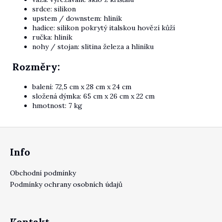
srdce:
silikon
upstem / downstem:
hliník
hadice:
silikon pokrytý italskou hovězí kůží
ručka:
hliník
nohy / stojan:
slitina železa a hliníku
Rozměry:
balení: 72,5 cm x 28 cm x 24 cm
složená dýmka:
65 cm x 26 cm x 22 cm
hmotnost: 7 kg
Zápatí
Info
Obchodní podmínky
Podmínky ochrany osobních údajů
Kontakt