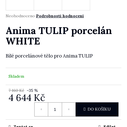
Průměrné hodnocení produktu je 0,0 z 5 hvězdiček.
Neohodnoceno
Podrobnosti hodnocení
HLEDAT
Anima TULIP porcelán
WHITE
D
Bílé porcelánové tělo pro Anima TULIP
o
p
o
r
Skladem
u
č
7 160 Kč
–35 %
u
4 644 Kč
j
Měrná cena:
e
DO KOŠÍKU
m
e
Zeptat se
Sdílet