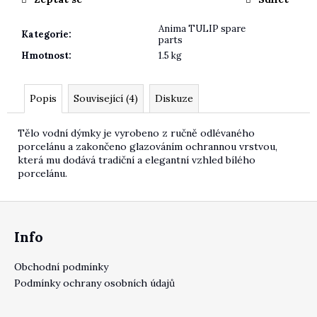
Anima TULIP spare
Kategorie
:
parts
Hmotnost
:
1.5 kg
Popis
Související (4)
Diskuze
Tělo vodní dýmky je vyrobeno z ručně odlévaného
porcelánu a zakončeno glazováním ochrannou vrstvou,
která mu dodává tradiční a elegantní vzhled bílého
porcelánu.
Zápatí
Info
Obchodní podmínky
Podmínky ochrany osobních údajů