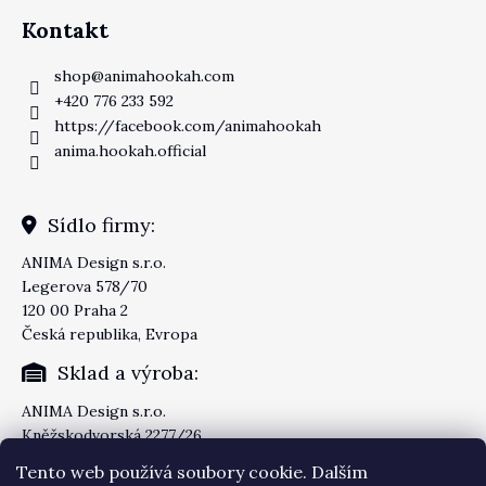
Kontakt
shop
@
animahookah.com
+420 776 233 592
https://facebook.com/animahookah
anima.hookah.official
Sídlo firmy:
ANIMA Design s.r.o.
Legerova 578/70
120 00 Praha 2
Česká republika, Evropa
Sklad a výroba:
ANIMA Design s.r.o.
Kněžskodvorská 2277/26
370 04 České Budějovice
Tento web používá soubory cookie. Dalším
Česká republika, Evropa