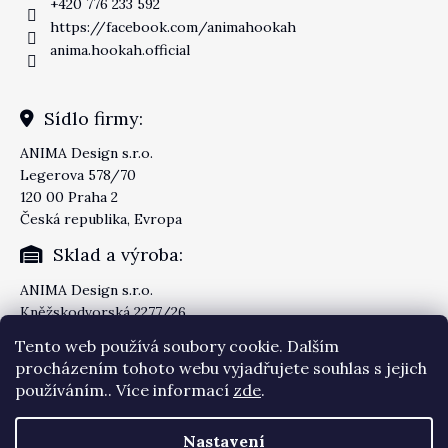
+420 776 233 592
https://facebook.com/animahookah
anima.hookah.official
Sídlo firmy:
ANIMA Design s.r.o.
Legerova 578/70
120 00 Praha 2
Česká republika, Evropa
Sklad a výroba:
ANIMA Design s.r.o.
Kněžskodvorská 2277/26
370 04 České Budějovice
Tento web používá soubory cookie. Dalším
Česká republika, Evropa
procházením tohoto webu vyjadřujete souhlas s jejich
používáním.. Více informací
zde
.
Nastavení