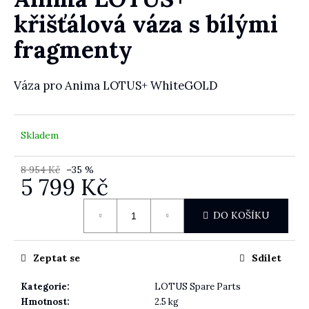
křišťálová váza s bílými
fragmenty
HLEDAT
Váza pro Anima LOTUS+ WhiteGOLD
D
o
Skladem
p
o
8 954 Kč
–35 %
5 799 Kč
r
u
Měrná cena:
č
DO KOŠÍKU
u
j
e
Zeptat se
Sdílet
m
e
Kategorie
:
LOTUS Spare Parts
Hmotnost
:
2.5 kg